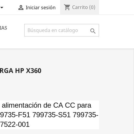
shopping_cart


Carrito
(0)
Iniciar sesión
IAS

ARGA HP X360
 alimentación de CA CC para
799735-F51 799735-S51 799735-
07522-001