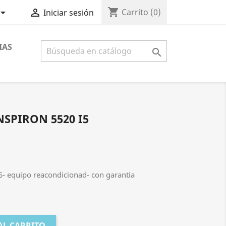
shopping_cart


Carrito
(0)
Iniciar sesión
IAS

SPIRON 5520 I5
5- equipo reacondicionad- con garantia
AL CARRITO