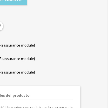
 Reassurance module)
 Reassurance module)
 Reassurance module)
les del producto
520 I5- equipo reacondicionado con garantia